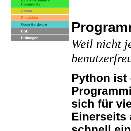
EinsteigerInnen &
Community
Admin
Entwickler
Program
Open Hardware
BSD
Prüfungen
Weil nicht 
benutzerfreu
Python ist
Programmi
sich für vi
Einerseits
schnell ei