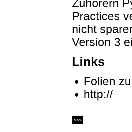
Zuhörern Py
Practices v
nicht spare
Version 3 e
Links
Folien z
http://
<<<